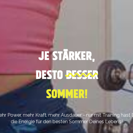
JE STÄRKER,
DESTO
BESSER
SOMMER!
hr Power, mehr Kraft, mehr Ausdauer - nur mit Training hast
die Energie für den besten Sommer Deines Lebens!